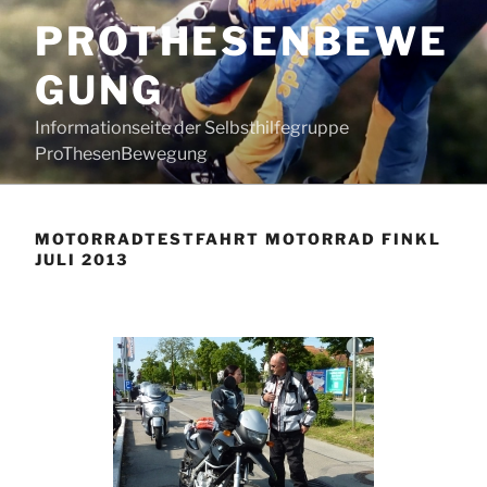
Zum
PROTHESENBEWE
Inhalt
springen
GUNG
Informationseite der Selbsthilfegruppe
ProThesenBewegung
MOTORRADTESTFAHRT MOTORRAD FINKL
JULI 2013