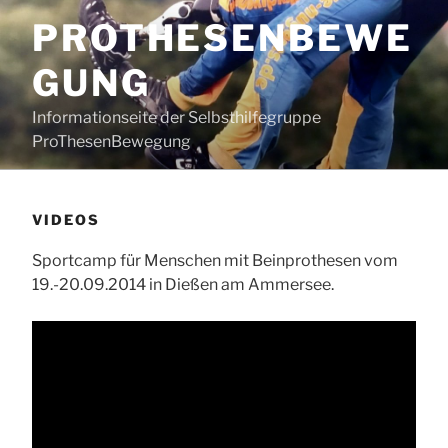
Zum
PROTHESENBEWE
Inhalt
springen
GUNG
Informationseite der Selbsthilfegruppe
ProThesenBewegung
VIDEOS
Sportcamp für Menschen mit Beinprothesen vom
19.-20.09.2014 in Dießen am Ammersee.