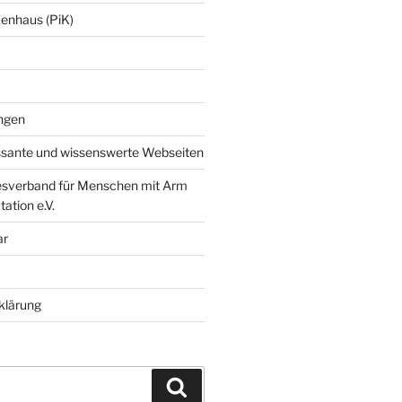
enhaus (PiK)
ngen
ssante und wissenswerte Webseiten
verband für Menschen mit Arm
ation e.V.
ar
klärung
Suchen