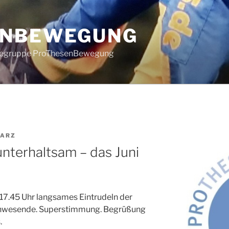
ENBEWEGUNG
ilfegruppe ProThesenBewegung
WARZ
 unterhaltsam – das Juni
17.45 Uhr langsames Eintrudeln der
Anwesende. Superstimmung. Begrüßung
.