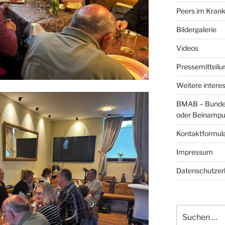
Peers im Krank
Bildergalerie
Videos
Pressemitteilu
Weitere intere
BMAB – Bundes
oder Beinamput
Kontaktformul
Impressum
Datenschutzer
Suchen
nach: