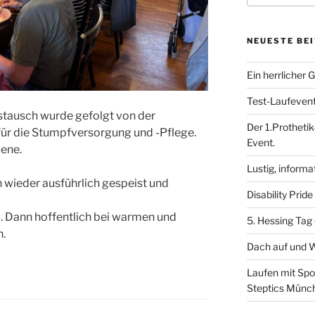
NEUESTE BE
Ein herrlicher 
Test-Laufevent 
stausch wurde gefolgt von der
Der 1.Protheti
 für die Stumpfversorgung und -Pflege.
Event.
iene.
Lustig, informa
 wieder ausführlich gespeist und
Disability Pri
li. Dann hoffentlich bei warmen und
5. Hessing Tag
n.
Dach auf und 
Laufen mit Spor
Steptics Münc