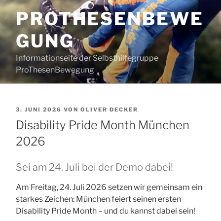
Zum
PROTHESENBEWE
Inhalt
springen
GUNG
Informationseite der Selbsthilfegruppe
ProThesenBewegung
VERÖFFENTLICHT
3. JUNI 2026
VON
OLIVER DECKER
AM
Disability Pride Month München
2026
Sei am 24. Juli bei der Demo dabei!
Am Freitag, 24. Juli 2026 setzen wir gemeinsam ein
starkes Zeichen: München feiert seinen ersten
Disability Pride Month – und du kannst dabei sein!