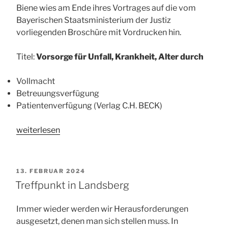
Biene wies am Ende ihres Vortrages auf die vom
Bayerischen Staatsministerium der Justiz
vorliegenden Broschüre mit Vordrucken hin.
Titel:
Vorsorge für Unfall, Krankheit, Alter durch
Vollmacht
Betreuungsverfügung
Patientenverfügung (Verlag C.H. BECK)
„Bei
weiterlesen
der
BRK
Pflegestation
VERÖFFENTLICHT
13. FEBRUAR 2024
in
AM
Treffpunkt in Landsberg
Landsberg“
Immer wieder werden wir Herausforderungen
ausgesetzt, denen man sich stellen muss. In