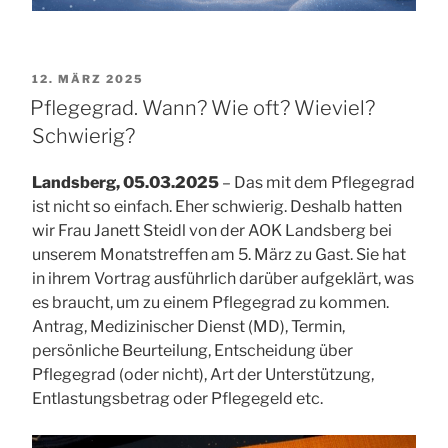
VERÖFFENTLICHT
12. MÄRZ 2025
AM
Pflegegrad. Wann? Wie oft? Wieviel?
Schwierig?
Landsberg, 05.03.2025
– Das mit dem Pflegegrad
ist nicht so einfach. Eher schwierig. Deshalb hatten
wir Frau Janett Steidl von der AOK Landsberg bei
unserem Monatstreffen am 5. März zu Gast. Sie hat
in ihrem Vortrag ausführlich darüber aufgeklärt, was
es braucht, um zu einem Pflegegrad zu kommen.
Antrag, Medizinischer Dienst (MD), Termin,
persönliche Beurteilung, Entscheidung über
Pflegegrad (oder nicht), Art der Unterstützung,
Entlastungsbetrag oder Pflegegeld etc.