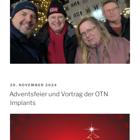
VERÖFFENTLICHT
20. NOVEMBER 2024
AM
Adventsfeier und Vortrag der OTN
Implants