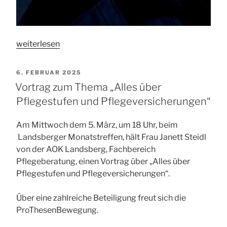
„Pflegegrad.
weiterlesen
Wann?
Wie
VERÖFFENTLICHT
6. FEBRUAR 2025
oft?
AM
Vortrag zum Thema „Alles über
Wieviel?
Pflegestufen und Pflegeversicherungen“
Schwierig?“
Am Mittwoch dem 5. März, um 18 Uhr, beim
Landsberger Monatstreffen, hält Frau Janett Steidl
von der AOK Landsberg, Fachbereich
Pflegeberatung, einen Vortrag über „Alles über
Pflegestufen und Pflegeversicherungen“.
Über eine zahlreiche Beteiligung freut sich die
ProThesenBewegung.