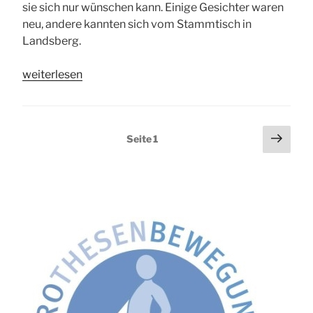
sie sich nur wünschen kann. Einige Gesichter waren
neu, andere kannten sich vom Stammtisch in
Landsberg.
„Gründungsversammlung
weiterlesen
in
Memmingen
am
Seitennummerierung
Näch
Seite
1
25.10.2023“
Seit
der
Beiträge