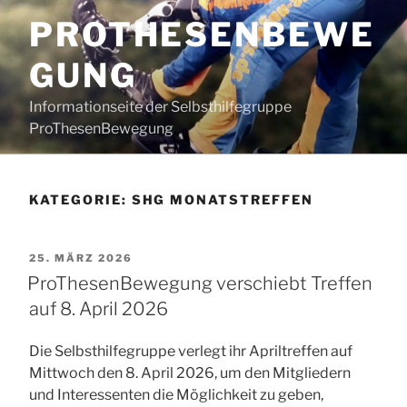
Zum
PROTHESENBEWE
Inhalt
springen
GUNG
Informationseite der Selbsthilfegruppe
ProThesenBewegung
KATEGORIE:
SHG MONATSTREFFEN
VERÖFFENTLICHT
25. MÄRZ 2026
AM
ProThesenBewegung verschiebt Treffen
auf 8. April 2026
Die Selbsthilfegruppe verlegt ihr Apriltreffen auf
Mittwoch den 8. April 2026, um den Mitgliedern
und Interessenten die Möglichkeit zu geben,