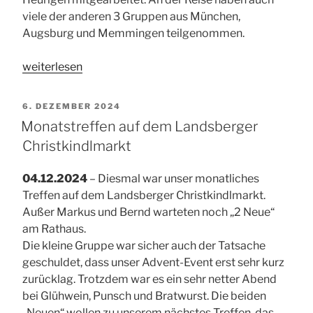
viele der anderen 3 Gruppen aus München,
Augsburg und Memmingen teilgenommen.
„Neue
weiterlesen
Organisation
bei
VERÖFFENTLICHT
6. DEZEMBER 2024
der
AM
Monatstreffen auf dem Landsberger
Selbsthilfegruppe
Christkindlmarkt
Pro-
Thesen-
04.12.2024
– Diesmal war unser monatliches
Bewegung
Treffen auf dem Landsberger Christkindlmarkt.
in
Außer Markus und Bernd warteten noch „2 Neue“
Landsberg“
am Rathaus.
Die kleine Gruppe war sicher auch der Tatsache
geschuldet, dass unser Advent-Event erst sehr kurz
zurücklag. Trotzdem war es ein sehr netter Abend
bei Glühwein, Punsch und Bratwurst. Die beiden
„Neuen“ wollen zu unserem nächstes Treffen, das