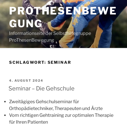
Zum
PROTHESENBEWE
Inhalt
springen
GUNG
Informationseite der Selbsthilfegruppe
ProThesenBewegung
SCHLAGWORT:
SEMINAR
VERÖFFENTLICHT
4. AUGUST 2024
AM
Seminar – Die Gehschule
Zweitägiges Gehschulseminar für
Orthopädietechniker, Therapeuten und Ärzte
Vom richtigen Gehtraining zur optimalen Therapie
für Ihren Patienten