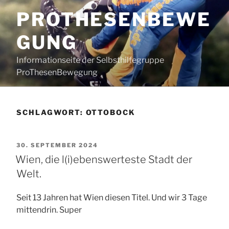
Zum
PROTHESENBEWE
Inhalt
springen
GUNG
Informationseite der Selbsthilfegruppe
ProThesenBewegung
SCHLAGWORT:
OTTOBOCK
VERÖFFENTLICHT
30. SEPTEMBER 2024
AM
Wien, die l(i)ebenswerteste Stadt der
Welt.
Seit 13 Jahren hat Wien diesen Titel. Und wir 3 Tage
mittendrin. Super