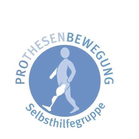
die
l(i)ebenswerteste
Stadt
der
Welt.“