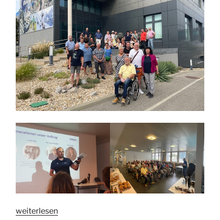
„Wien,
weiterlesen