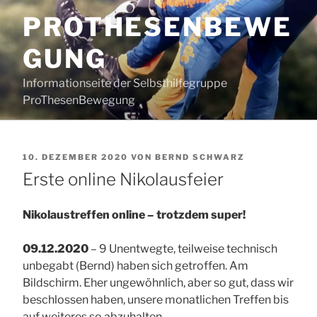
Zum
PROTHESENBEWE
Inhalt
springen
GUNG
Informationseite der Selbsthilfegruppe
ProThesenBewegung
VERÖFFENTLICHT
10. DEZEMBER 2020
VON
BERND SCHWARZ
AM
Erste online Nikolausfeier
Nikolaustreffen online – trotzdem super!
09.12.2020
– 9 Unentwegte, teilweise technisch
unbegabt (Bernd) haben sich getroffen. Am
Bildschirm. Eher ungewöhnlich, aber so gut, dass wir
beschlossen haben, unsere monatlichen Treffen bis
auf weiteres so abzuhalten.