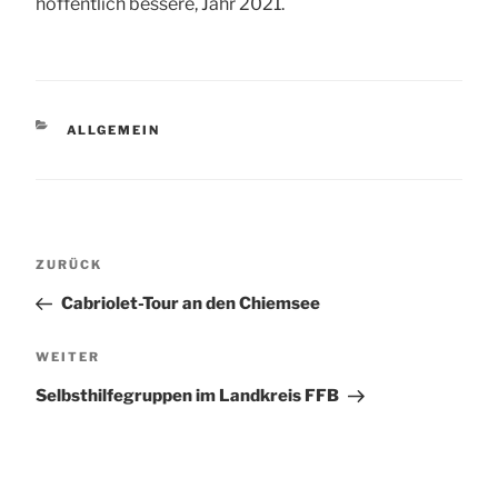
hoffentlich bessere, Jahr 2021.
KATEGORIEN
ALLGEMEIN
Beitragsnavigation
Vorheriger
ZURÜCK
Beitrag
Cabriolet-Tour an den Chiemsee
Nächster
WEITER
Beitrag
Selbsthilfegruppen im Landkreis FFB