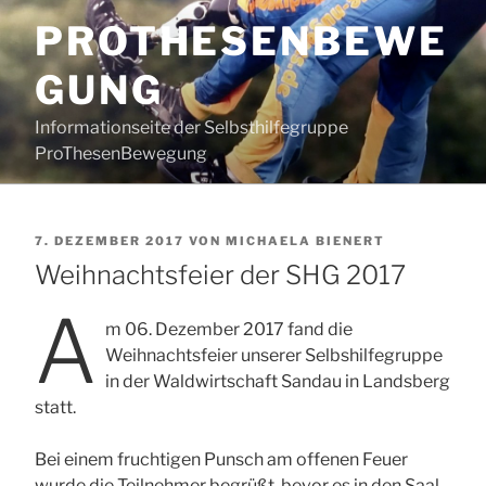
Zum
PROTHESENBEWE
Inhalt
springen
GUNG
Informationseite der Selbsthilfegruppe
ProThesenBewegung
VERÖFFENTLICHT
7. DEZEMBER 2017
VON
MICHAELA BIENERT
AM
Weihnachtsfeier der SHG 2017
A
m 06. Dezember 2017 fand die
Weihnachtsfeier unserer Selbshilfegruppe
in der Waldwirtschaft Sandau in Landsberg
statt.
Bei einem fruchtigen Punsch am offenen Feuer
wurde die Teilnehmer begrüßt, bevor es in den Saal