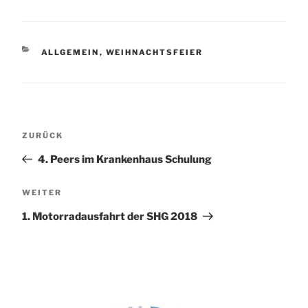
KATEGORIEN
ALLGEMEIN
,
WEIHNACHTSFEIER
Beitragsnavigation
Vorheriger
ZURÜCK
Beitrag
4. Peers im Krankenhaus Schulung
Nächster
WEITER
Beitrag
1. Motorradausfahrt der SHG 2018